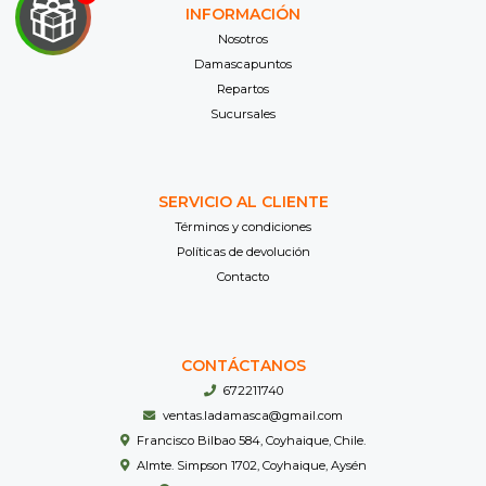
Y
INFORMACIÓN
NA!
Nosotros
Damascapuntos

Repartos
Sucursales
tu correo
cipa por
íbles
mios
SERVICIO AL CLIENTE
Términos y condiciones
JUGAR
Políticas de devolución
Contacto
fined
CONTÁCTANOS
672211740
ventas.ladamasca@gmail.com
Francisco Bilbao 584, Coyhaique, Chile.
Almte. Simpson 1702, Coyhaique, Aysén