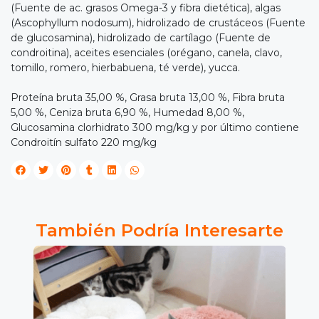
(Fuente de ac. grasos Omega-3 y fibra dietética), algas

(Ascophyllum nodosum), hidrolizado de crustáceos (Fuente
IRA
de glucosamina), hidrolizado de cartílago (Fuente de
condroitina), aceites esenciales (orégano, canela, clavo,
Y
tomillo, romero, hierbabuena, té verde), yucca.
NA!
Proteína bruta 35,00 %, Grasa bruta 13,00 %, Fibra bruta
5,00 %, Ceniza bruta 6,90 %, Humedad 8,00 %,

Glucosamina clorhidrato 300 mg/kg y por último contiene
Condroitín sulfato 220 mg/kg
tu correo
cipa por
íbles
mios
También Podría Interesarte
JUGAR
fined