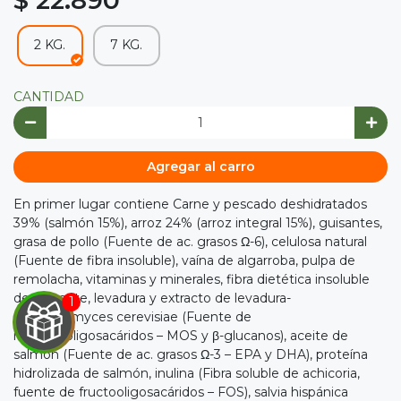
2 KG.
7 KG.
CANTIDAD
Agregar al carro
En primer lugar contiene Carne y pescado deshidratados
39% (salmón 15%), arroz 24% (arroz integral 15%), guisantes,
grasa de pollo (Fuente de ac. grasos Ω-6), celulosa natural
(Fuente de fibra insoluble), vaína de algarroba, pulpa de
remolacha, vitaminas y minerales, fibra dietética insoluble
de guisante, levadura y extracto de levadura-
Saccharomyces cerevisiae (Fuente de
mananooligosacáridos – MOS y β-glucanos), aceite de
salmón (Fuente de ac. grasos Ω-3 – EPA y DHA), proteína
hidrolizada de salmón, inulina (Fibra soluble de achicoria,
fuente de fructooligosacáridos – FOS), salvia hispánica