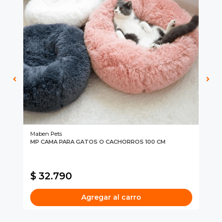
Maben Pets
Ma
MP CAMA PARA GATOS O CACHORROS 100 CM
MP
 Y
$ 32.790
$
Agregar al carro