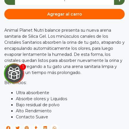
Agregar al carro
Animal Planet Nutri balance presenta su nueva arena
sanitaria de Silica Gel. Los minúsculos canales de los
Cristales Sanitarios absorben la orina de tu gato, atrapando y
encapsulando automáticamente los olores, para luego
evaporar lentamente la humedad. De esta forma, los
cristales quedan listos para absorber nuevamente la orina y
olores, entregando a tu gato una arena sanitaria limpia y
fresca por un tiempo más prolongado.
Beneficios:
Ultra absorbente

Absorbe olores y Liquidos
Bajo residual de polvo
IRA
Alto Rendimiento
Contacto Suave
Y