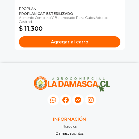
PROPLAN
FI
PROPLAN CAT ESTERILIZADO
FI
h...
Alimento Completo Y Balanceado Para Gatos Adultos
Ult
Castrad...
$ 11.300
$
Agregar al carro
INFORMACIÓN
Nosotros
Damascapuntos