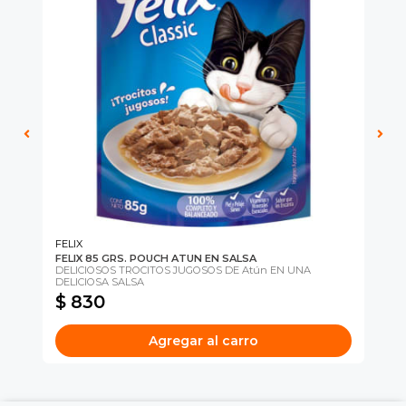
íbles
mios
JUGAR
fined
FELIX
CA
FELIX 85 GRS. POUCH ATUN EN SALSA
CA
Una
DELICIOSOS TROCITOS JUGOSOS DE Atún EN UNA
Ali
DELICIOSA SALSA
$ 830
$
Agregar al carro