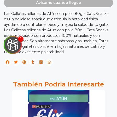
Avísame cuando llegue
Las Galletas rellenas de Atún con pollo 80g – Cats Snacks
es un delicioso snack que estimula la actividad física
ayudando a controlar el peso y mejora la salud de tu gato.
Las Galletas rellenas de Atún con pollo 80g – Cats Snacks
están elaborado con productos 100% naturales y con
mucho sabor. Son altamente sabrosas y saludables. Estas
deliciosas galletas contienen hojas naturales de catnip y
tiene una excelente palatabilidad.

IRA
Y
También Podría Interesarte
NA!

tu correo
cipa por