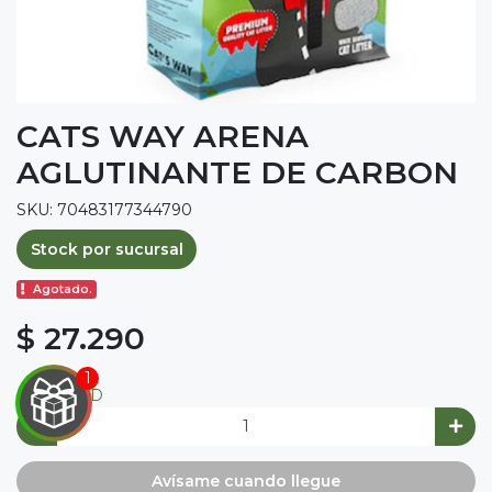
CATS WAY ARENA
AGLUTINANTE DE CARBON
SKU: 70483177344790
Stock por sucursal
Agotado.
$ 27.290
CANTIDAD

IRA
Y
Avísame cuando llegue