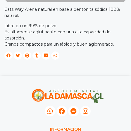
NA!
Cats Way Arena natural en base a bentonita sódica 100%
natural.

Libre en un 99% de polvo.
Es altamente aglutinante con una alta capacidad de
tu correo
absorción.
cipa por
íbles
Granos compactos para un rápido y buen aglomerado.
mios
JUGAR
fined
INFORMACIÓN