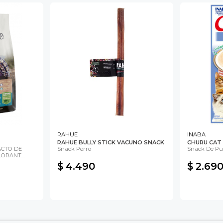
RAHUE
INABA
RAHUE BULLY STICK VACUNO SNACK
CHURU CAT
ACTO DE
Snack Perro
Snack De Pur
ORANT...
$ 4.490
$ 2.69