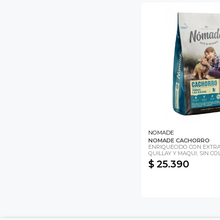
u correo y
ipa por
s premios
JUGAR
fined
NOMADE
NOMADE CACHORRO
ENRIQUECIDO CON EXTR
QUILLAY Y MAQUI, SIN COL
$ 25.390