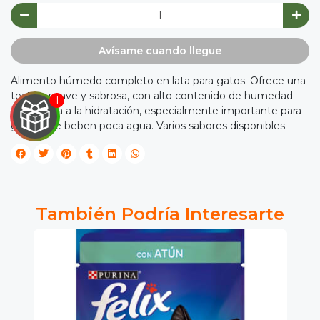
Avísame cuando llegue
Alimento húmedo completo en lata para gatos. Ofrece una
textura suave y sabrosa, con alto contenido de humedad
que ayuda a la hidratación, especialmente importante para
gatos que beben poca agua. Varios sabores disponibles.

IRA
Y
También Podría Interesarte
NA!

tu correo
cipa por