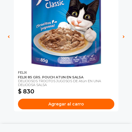
íbles
mios
JUGAR
fined
FELIX
FELIX 85 GRS. POUCH ATUN EN SALSA
CA
Una
DELICIOSOS TROCITOS JUGOSOS DE Atún EN UNA
Sn
DELICIOSA SALSA
$ 830
$
Agregar al carro