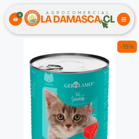
0
-15%