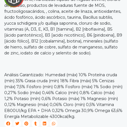
de potasio, productos de levaduras fuente de MOS,
fructooligosacáridos, , colina, aceite de linaza, antioxidantes,
ácido fosfórico, ácido ascórbico, taurina, Bacillus subtilis,
yucca schidigera y/o quillaja saponina, cloruro de sodio,
vitaminas (A, D3, E, K3, B1 [tiamina], B2 [riboflavina], B5

[ácido pantoténico], B3 [acido nicotínico], B6 [piridoxina], B9
[ácido fólico], B12 [cobalamina], biotina), minerales (sulfato
IRA
de hierro, sulfato de cobre, sulfato de manganeso, sulfato
de zinc, iodato de calcio y selenito de sodio).
Y
NA!
Análisis Garantizado: Humedad (máx) 10% Proteína cruda

(mín) 35% Grasa cruda (mín) 18% Fibra (máx) 5% Cenizas
(máx) 7,5% Fósforo (mín) 0,8% Fosforo (máx) 1% Sodio (mín)
tu correo
0,27% Sodio (máx) 0,46% Calcio (mín) 0,8% Calcio (máx)
cipa por
1,2% Potasio (mín) 0,6% Potasio (máx) 1% Magnesio (mín)
íbles
0,12% Magnesio (máx) 0,06% Cloro (mín) 0,5% Vitamina
mios
E800UI/kg EPA + DHA 0,32% Omega 30,9% Omega 63,6%
Energía Metabolizable 4300kcal/kg.
JUGAR