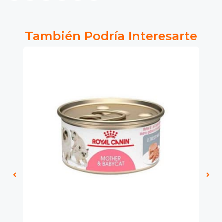
fined
También Podría Interesarte