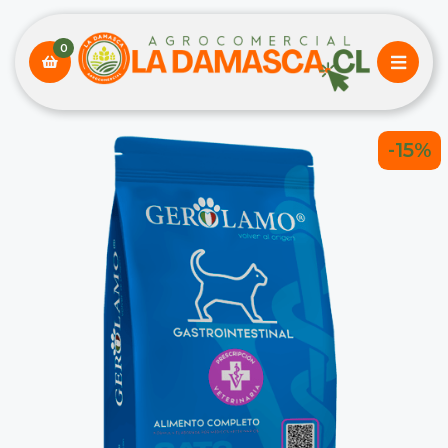
0
-15%