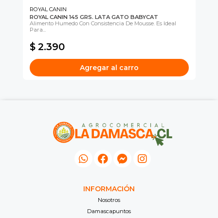
ROYAL CANIN
GE
ROYAL CANIN 145 GRS. LATA GATO BABYCAT
GE
Alimento Humedo Con Consistencia De Mousse. Es Ideal
Ali
Para...
$ 
$ 2.390
$
Agregar al carro
INFORMACIÓN
Nosotros
Damascapuntos