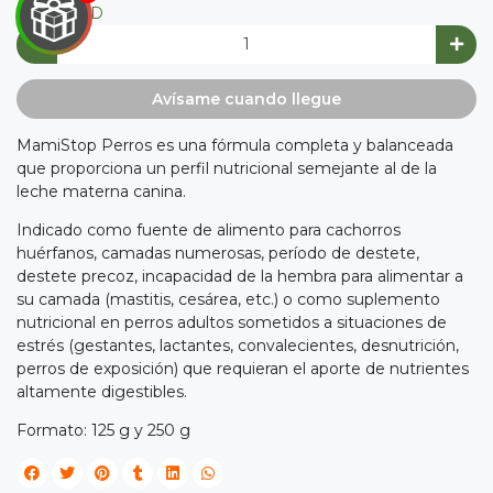
CANTIDAD

IRA
Avísame cuando llegue
Y
MamiStop Perros es una fórmula completa y balanceada
NA!
que proporciona un perfil nutricional semejante al de la
leche materna canina.

Indicado como fuente de alimento para cachorros
huérfanos, camadas numerosas, período de destete,
tu correo
destete precoz, incapacidad de la hembra para alimentar a
cipa por
íbles
su camada (mastitis, cesárea, etc.) o como suplemento
mios
nutricional en perros adultos sometidos a situaciones de
estrés (gestantes, lactantes, convalecientes, desnutrición,
perros de exposición) que requieran el aporte de nutrientes
JUGAR
altamente digestibles.
fined
Formato: 125 g y 250 g