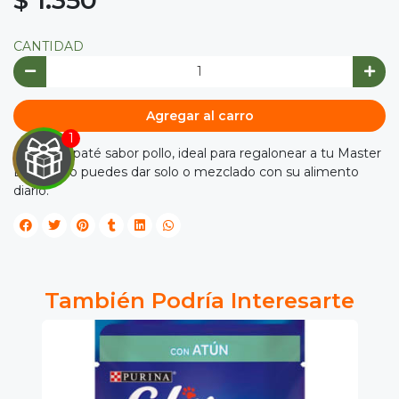
CANTIDAD
Agregar al carro
Exquisito paté sabor pollo, ideal para regalonear a tu Master
Dog. Se lo puedes dar solo o mezclado con su alimento
diario.

IRA
Y
También Podría Interesarte
NA!

tu correo