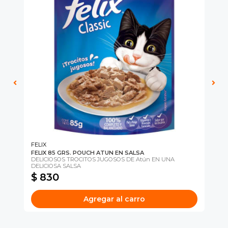
cipa por
íbles
mios
JUGAR
fined
FELIX
PE
FELIX 85 GRS. POUCH ATUN EN SALSA
PE
s
DELICIOSOS TROCITOS JUGOSOS DE Atún EN UNA
Con
DELICIOSA SALSA
Q...
$ 830
$
Agregar al carro