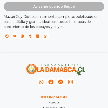
NA!
Avísame cuando llegue

Mazuri Cuy Diet es un alimento completo, peletizado en
base a alfalfa y granos, ideal para todas las etapas de
tu correo
crecimiento de los cobayos y cuyes.
cipa por
íbles
mios
JUGAR
fined
INFORMACIÓN
Nosotros