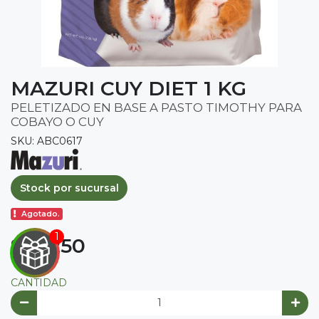
MAZURI CUY DIET 1 KG
PELETIZADO EN BASE A PASTO TIMOTHY PARA
COBAYO O CUY
SKU: ABC0617
Stock por sucursal
Agotado.
$ 11.250

IRA
CANTIDAD
Y