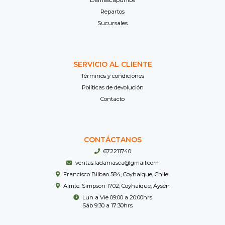
Damascapuntos
Repartos
Sucursales
SERVICIO AL CLIENTE
Términos y condiciones
Políticas de devolución
Contacto
CONTÁCTANOS
672211740
ventas.ladamasca@gmail.com
Francisco Bilbao 584, Coyhaique, Chile.
Almte. Simpson 1702, Coyhaique, Aysén
Lun a Vie 09:00 a 20:00hrs
Sáb 9:30 a 17:30hrs