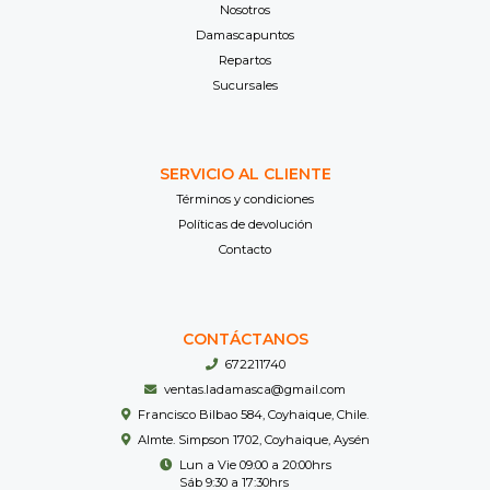
Nosotros
Damascapuntos
Repartos
Sucursales
SERVICIO AL CLIENTE
Términos y condiciones
Políticas de devolución
Contacto
CONTÁCTANOS
672211740
ventas.ladamasca@gmail.com
Francisco Bilbao 584, Coyhaique, Chile.
Almte. Simpson 1702, Coyhaique, Aysén
Lun a Vie 09:00 a 20:00hrs
Sáb 9:30 a 17:30hrs