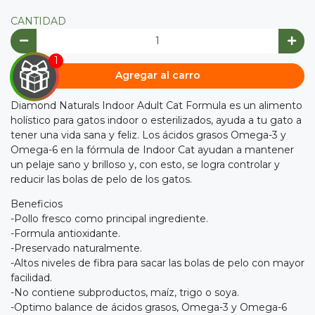
CANTIDAD
Agregar al carro
Diamond Naturals Indoor Adult Cat Formula es un alimento

holístico para gatos indoor o esterilizados, ayuda a tu gato a
IRA
tener una vida sana y feliz. Los ácidos grasos Omega-3 y
Omega-6 en la fórmula de Indoor Cat ayudan a mantener
Y
un pelaje sano y brilloso y, con esto, se logra controlar y
reducir las bolas de pelo de los gatos.
NA!
Beneficios

-Pollo fresco como principal ingrediente.
-Formula antioxidante.
tu correo
-Preservado naturalmente.
cipa por
-Altos niveles de fibra para sacar las bolas de pelo con mayor
íbles
facilidad.
mios
-No contiene subproductos, maí­z, trigo o soya.
-Optimo balance de ácidos grasos, Omega-3 y Omega-6