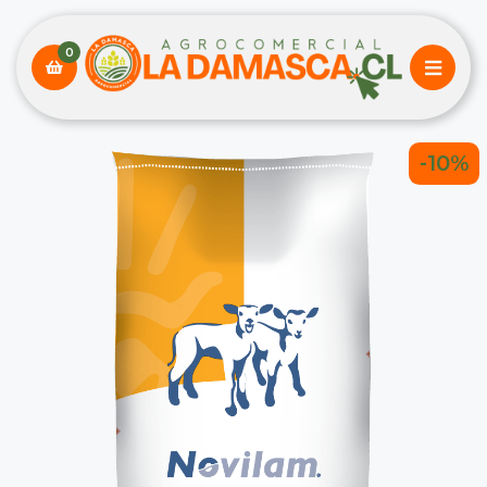
0
-10%