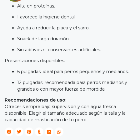
Alta en proteínas.
Favorece la higiene dental.
Ayuda a reducir la placa y el sarro.

Snack de larga duración.
IRA
Sin aditivos ni conservantes artificiales.
Y
Presentaciones disponibles:
NA!
6 pulgadas: ideal para perros pequeños y medianos.

12 pulgadas: recomendada para perros medianos y
grandes o con mayor fuerza de mordida.
tu correo
cipa por
Recomendaciones de uso:
íbles
Ofrecer siempre bajo supervisión y con agua fresca
mios
disponible. Elegir el tamaño adecuado según la talla y la
capacidad de masticación de tu perro.
JUGAR
fined