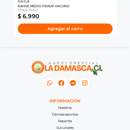
RAHUE
RA
RAHUE MEDIO FEMUR VACUNO
RA
Snack Perro
Sn
$ 6.990
$
Agregar al carro
INFORMACIÓN
Nosotros
Damascapuntos
Repartos
Sucursales