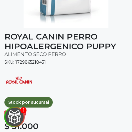
ROYAL CANIN PERRO
HIPOALERGENICO PUPPY
ALIMENTO SECO PERRO
SKU: 1729865218431
Stock por sucursal
Agotado.

$ 51.000
IRA