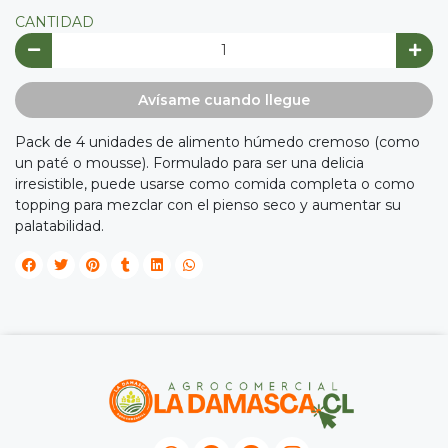
CANTIDAD
Y
NA!
Avísame cuando llegue

Pack de 4 unidades de alimento húmedo cremoso (como
tu correo
un paté o mousse). Formulado para ser una delicia
cipa por
irresistible, puede usarse como comida completa o como
íbles
topping para mezclar con el pienso seco y aumentar su
mios
palatabilidad.
JUGAR
fined