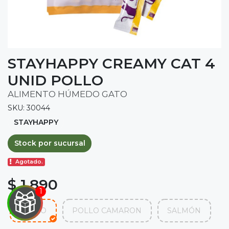
STAYHAPPY CREAMY CAT 4
UNID POLLO
ALIMENTO HÚMEDO GATO
SKU: 30044
STAYHAPPY
Stock por sucursal
Agotado.
$ 1.890

POLLO
POLLO CAMARON
SALMÓN
IRA