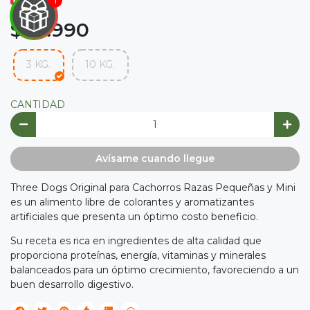
$ 15.990

IRA
3 KG.
10 KG.
Y
CANTIDAD
NA!

Avísame cuando llegue
tu correo
cipa por
Three Dogs Original para Cachorros Razas Pequeñas y Mini
íbles
es un alimento libre de colorantes y aromatizantes
mios
artificiales que presenta un óptimo costo beneficio.
JUGAR
Su receta es rica en ingredientes de alta calidad que
proporciona proteínas, energía, vitaminas y minerales
fined
balanceados para un óptimo crecimiento, favoreciendo a un
buen desarrollo digestivo.