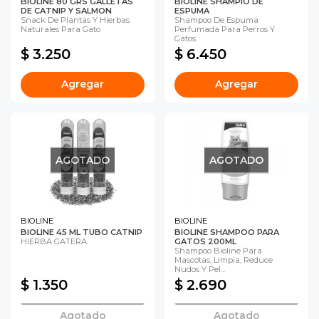
BIOLINE 80 GRS GALLETAS
BIOLINE SHAMPIO DE
DE CATNIP Y SALMON
ESPUMA
Snack De Plantas Y Hierbas
Shampoo De Espuma
Naturales Para Gato
Perfumada Para Perros Y
Gatos.
$ 3.250
$ 6.450
Agregar
Agregar
AGOTADO
AGOTADO
BIOLINE
BIOLINE
BIOLINE 45 ML TUBO CATNIP
BIOLINE SHAMPOO PARA
HIERBA GATERA
GATOS 200ML
Shampoo Bioline Para
Mascotas, Limpia, Reduce
Nudos Y Pel...
$ 1.350
$ 2.690
Agotado
Agotado