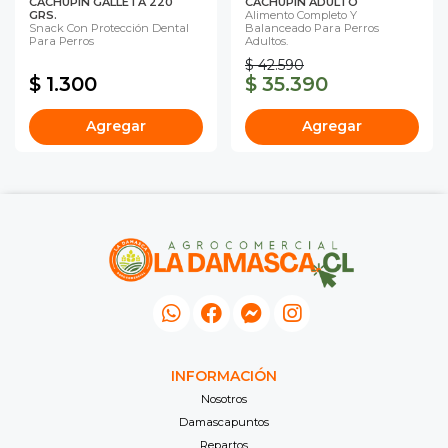
CACHUPIN GALLETA 220
CACHUPIN ADULTO
GRS.
Alimento Completo Y
Snack Con Protección Dental
Balanceado Para Perros
Para Perros
Adultos.
$ 42.590
$ 1.300
$ 35.390
Agregar
Agregar
INFORMACIÓN
Nosotros
Damascapuntos
Repartos