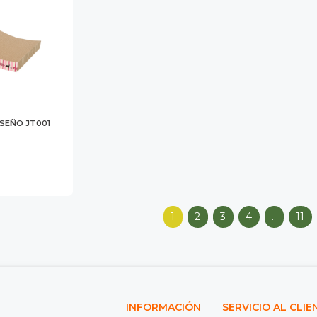
SEÑO JT001
1
2
3
4
..
11
INFORMACIÓN
SERVICIO AL CLIE