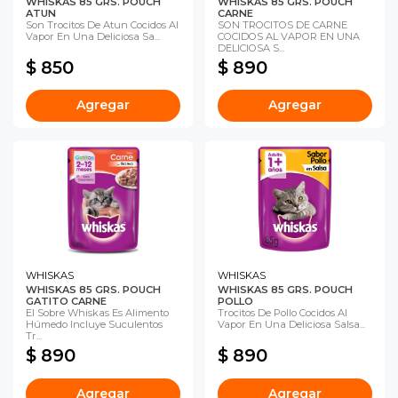
WHISKAS 85 GRS. POUCH
WHISKAS 85 GRS. POUCH
ATUN
CARNE
Son Trocitos De Atun Cocidos Al
SON TROCITOS DE CARNE
Vapor En Una Deliciosa Sa...
COCIDOS AL VAPOR EN UNA
DELICIOSA S...
$ 850
$ 890
Agregar
Agregar
WHISKAS
WHISKAS
WHISKAS 85 GRS. POUCH
WHISKAS 85 GRS. POUCH
GATITO CARNE
POLLO
El Sobre Whiskas Es Alimento
Trocitos De Pollo Cocidos Al
Húmedo Incluye Suculentos
Vapor En Una Deliciosa Salsa...
Tr...
$ 890
$ 890
Agregar
Agregar