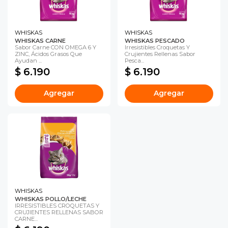
WHISKAS
WHISKAS
WHISKAS CARNE
WHISKAS PESCADO
Sabor Carne CON OMEGA 6 Y
Irresistibles Croquetas Y
ZINC, Ácidos Grasos Que
Crujientes Rellenas Sabor
Ayudan ...
Pesca...
$ 6.190
$ 6.190
Agregar
Agregar
WHISKAS
WHISKAS POLLO/LECHE
IRRESISTIBLES CROQUETAS Y
CRUJIENTES RELLENAS SABOR
CARNE...