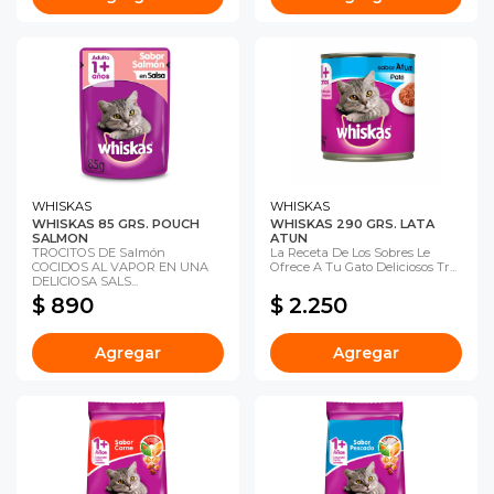
WHISKAS
WHISKAS
WHISKAS 85 GRS. POUCH
WHISKAS 290 GRS. LATA
SALMON
ATUN
TROCITOS DE Salmón
La Receta De Los Sobres Le
COCIDOS AL VAPOR EN UNA
Ofrece A Tu Gato Deliciosos Tr...
DELICIOSA SALS...
$ 890
$ 2.250
Agregar
Agregar