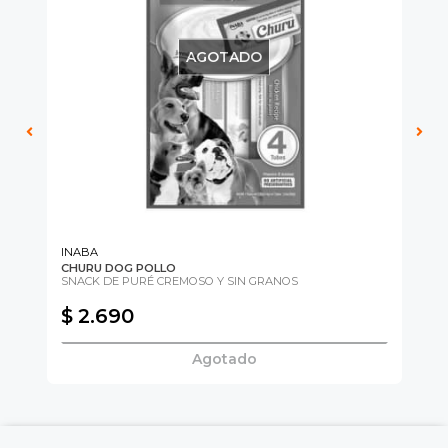
íbles
mios
AGOTADO
JUGAR
fined
INABA
CHURU DOG POLLO
NA
s
SNACK DE PURÉ CREMOSO Y SIN GRANOS
$ 2.690
$
Agotado