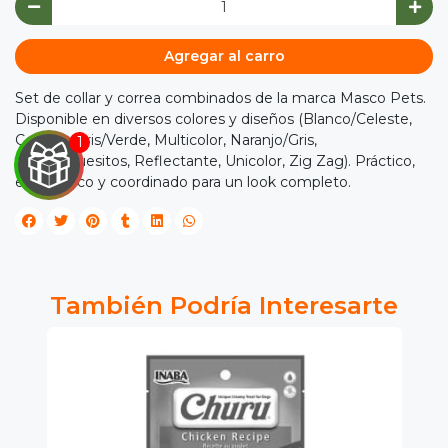
Agregar al carro
Set de collar y correa combinados de la marca Masco Pets.
Disponible en diversos colores y diseños (Blanco/Celeste,
Celeste, Gris/Verde, Multicolor, Naranjo/Gris,
Negro/Huesitos, Reflectante, Unicolor, Zig Zag). Práctico,
económico y coordinado para un look completo.

IRA
Y
También Podría Interesarte
NA!

tu correo
cipa por