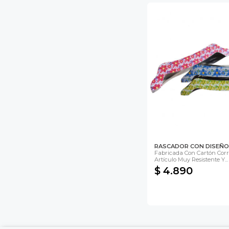
u correo y
ipa por
s premios
JUGAR
fined
RASCADOR CON DISEÑO
Fabricada Con Cartón Cor
Artículo Muy Resistente Y...
$ 4.890