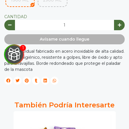
1900 ML
2900 ML
CANTIDAD
Avísame cuando llegue
Plato individual fabricado en acero inoxidable de alta calidad.
Material higiénico, resistente a golpes, libre de óxido y apto
para lavavajillas. Borde redondeado que protege el paladar
de la mascota

IRA
Y
También Podría Interesarte
NA!

tu correo