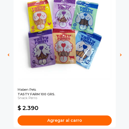
cipa por
íbles
mios
JUGAR
fined
Maben Pets
MA
TASTY FARM 100 GRS.
MP
s
Snack Perro
$ 
$ 2.390
$ 
Agregar al carro