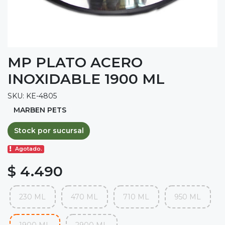
MP PLATO ACERO
INOXIDABLE 1900 ML
SKU: KE-4805
MARBEN PETS
Stock por sucursal
Agotado.
$ 4.490
230 ML
470 ML
710 ML
950 ML